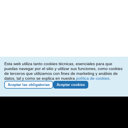
Esta web utiliza tanto cookies técnicas, esenciales para que
puedas navegar por el sitio y utilizar sus funciones, como cookies
de terceros que utilizamos con fines de marketing y análisis de
datos, tal y como se explica en nuestra
política de cookies
.
Aceptar las obligatorias
Aceptar cookies