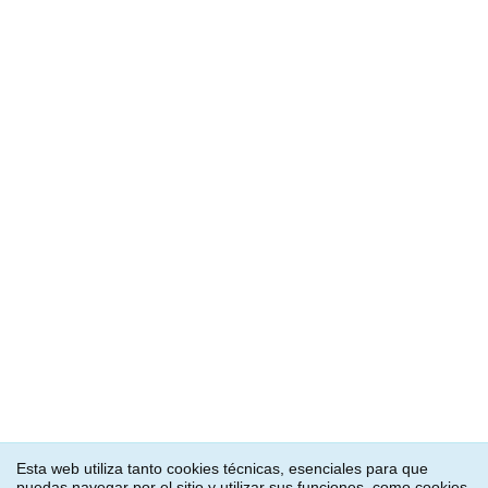
¡Ya estamos de vuelta, gentecilla!
COMENTARIOS RECIENTES
© 2026 EL RENO RENARDO. All rights reserved.
Esta web utiliza tanto cookies técnicas, esenciales para que
puedas navegar por el sitio y utilizar sus funciones, como cookies